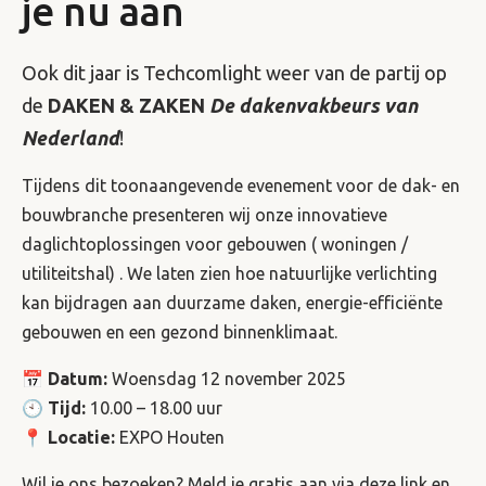
je nu aan
Ook dit jaar is Techcomlight weer van de partij op
de
DAKEN & ZAKEN
De dakenvakbeurs van
Nederland
!
Tijdens dit toonaangevende evenement voor de dak- en
bouwbranche presenteren wij onze innovatieve
daglichtoplossingen voor gebouwen ( woningen /
utiliteitshal) . We laten zien hoe natuurlijke verlichting
kan bijdragen aan duurzame daken, energie-efficiënte
gebouwen en een gezond binnenklimaat.
📅
Datum:
Woensdag 12 november 2025
🕙
Tijd:
10.00 – 18.00 uur
📍
Locatie:
EXPO Houten
Wil je ons bezoeken? Meld je gratis aan via deze link en